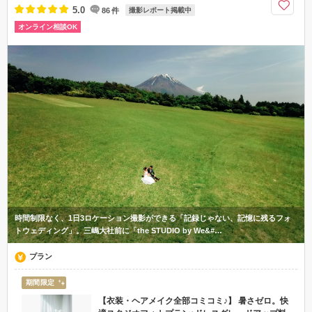
5.0
86
件
撮影レポート掲載中
オンライン相談OK
時間制限なく、1日3ロケーション撮影ができる「記録じゃない、記憶に残るフォ
トウェディング」。三嶋大社前に「the STUDIO by We&#…
プラン
期間限定
【衣装・ヘアメイク全部コミコミ♪】 暑さゼロ。快