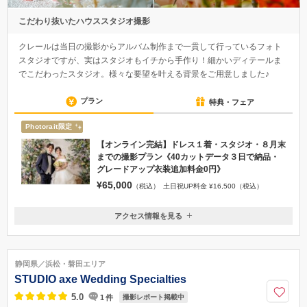
こだわり抜いたハウススタジオ撮影
クレールは当日の撮影からアルバム制作まで一貫して行っているフォト
スタジオですが、実はスタジオもイチから手作り！細かいディテールま
でこだわったスタジオ。様々な要望を叶える背景をご用意しました♪
プラン
特典・フェア
Photorait限定
【オンライン完結】ドレス１着・スタジオ・８月末
までの撮影プラン《40カットデータ３日で納品・
グレードアップ衣装追加料金0円》
¥65,000
（税込）
土日祝UP料金 ¥16,500（税込）
アクセス情報を見る
〒433-8125
静岡県浜松市中区和合町193-58
施設駐車場あり／JR東海道線及び新幹線「浜松駅」から車で約15分・遠
静岡県／浜松・磐田エリア
州鉄道「曳馬駅」から車で約10分
STUDIO axe Wedding Specialties
050-1871-2150
5.0
1
件
撮影レポート掲載中