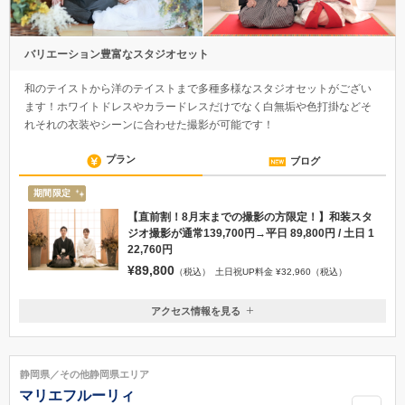
バリエーション豊富なスタジオセット
和のテイストから洋のテイストまで多種多様なスタジオセットがござい
ます！ホワイトドレスやカラードレスだけでなく白無垢や色打掛などそ
れそれの衣装やシーンに合わせた撮影が可能です！
プラン
ブログ
期間限定
【直前割！8月末までの撮影の方限定！】和装スタ
ジオ撮影が通常139,700円→平日 89,800円 / 土日 1
22,760円
¥89,800
（税込）
土日祝UP料金 ¥32,960（税込）
アクセス情報を見る
〒424-0885
静岡県静岡市清水区草薙杉道2-1-1
JR草薙駅より徒歩17分
静岡県／その他静岡県エリア
054-348-4122
マリエフルーリィ