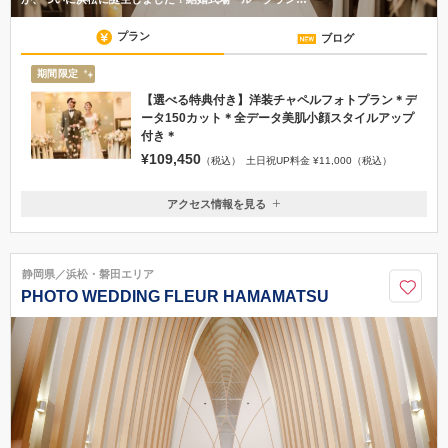
プラン
ブログ
期間限定
【選べる特典付き】洋装チャペルフォトプラン＊デ
ータ150カット＊全データ美肌小顔スタイルアップ
付き＊
¥109,450
（税込）
土日祝UP料金 ¥11,000（税込）
アクセス情報を見る
〒432-8069
静岡県浜松市中央区志都呂1丁目9番14号 ル・グラン・ミラージュ内
■お車：東名高速道路「浜松西IC」より約20分（駐車場あり） ※イオン
静岡県／浜松・磐田エリア
モール浜松志都呂より東へ車で1分 ■電車：JR「浜松駅」南口よりタクシー
PHOTO WEDDING FLEUR HAMAMATSU
で約15分 ■バス：JR東海道本線「浜松駅」よりバスで約30分 バス「西見寺
入口」下車 徒歩3分
03-5828-3058