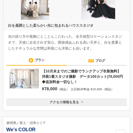
白を基調とした柔らかい光に包まれるハウススタジオ
光の採り方や装飾にとことんこだわった、全天候型ロケーションスタジ
オで、天候に左右されず安心。開放感あふれる高い天井と、白を貴重と
したナチュラルな空間は和装にも洋装にも合います。
プラン
ブログ
【10月末までのご撮影でランクアップ衣装無料】
洋装1着スタジオ撮影 データ100カット|78,000円
◆追加料金一切なし！
¥78,000
（税込）
土日祝UP料金 ¥15,000（税込）
アクセス情報を見る
〒430-0928
静岡県浜松市中央区板屋町104-1 D’sTower103-1
浜松駅北口より徒歩5分
静岡県／富士・沼津エリア
0120-87-1487
We's COLOR