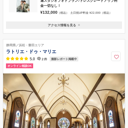
適スタジオフォトプラン♪ドレスグレードアップ料
金一切なし！
¥132,000
（税込）
土日祝UP料金 ¥22,000（税込）
アクセス情報を見る
〒411-0853
静岡県三島市大社町18-9 Auraビル1F
三島駅
静岡県／浜松・磐田エリア
ラトリエ・ドゥ・マリエ
5.0
2
件
撮影レポート掲載中
オンライン相談OK