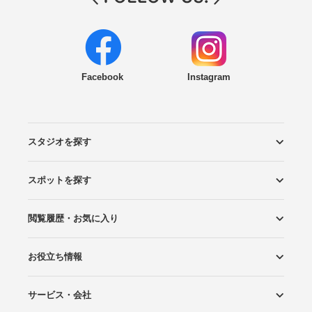
Facebook
Instagram
スタジオを探す
スポットを探す
エリアから探す
こだわりから探す
NEW PHOTO STYLE
プランから探す
フォトタイプ診断
フォトグラファーから探す
国内リゾートから探す
閲覧履歴・お気に入り
ロケーションから探す
スタジオから探す
お役立ち情報
閲覧スタジオ
お気に入り
サービス・会社
Wedding Photo マガジン
はじめてガイド