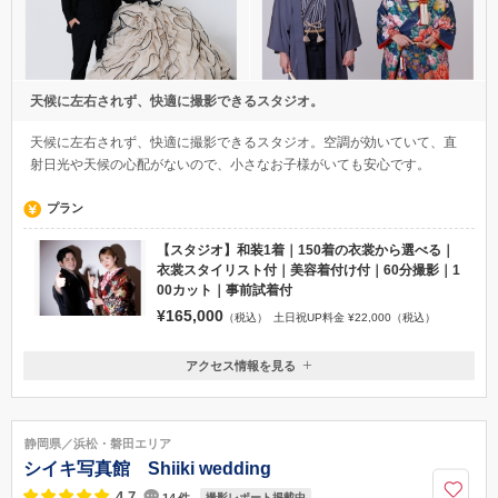
天候に左右されず、快適に撮影できるスタジオ。
天候に左右されず、快適に撮影できるスタジオ。空調が効いていて、直
射日光や天候の心配がないので、小さなお子様がいても安心です。
プラン
【スタジオ】和装1着｜150着の衣裳から選べる｜
衣裳スタイリスト付｜美容着付け付｜60分撮影｜1
00カット｜事前試着付
¥165,000
（税込）
土日祝UP料金 ¥22,000（税込）
アクセス情報を見る
〒420-0065
静岡県静岡市葵区新通1-4-22
●自家用車をご利用のお客様 お店の前に無料駐車場を７台分完備してお
静岡県／浜松・磐田エリア
りますのでご利用ください。 ●公共交通機関をご利用のお客様 静岡駅より
シイキ写真館 Shiiki wedding
路線バスにて「本通６丁目」下車徒歩1分にてお越しいただけます。
4.7
撮影レポート掲載中