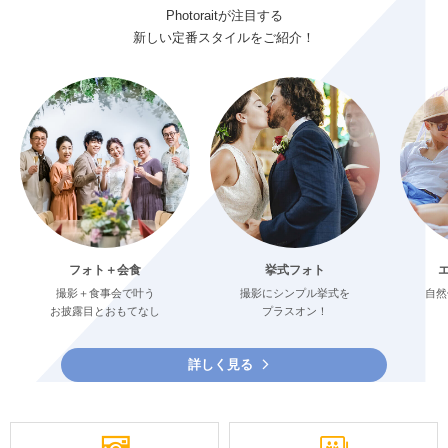
Photoraitが注目する
新しい定番スタイルをご紹介！
フォト＋会食
挙式フォト
撮影＋食事会で叶う
撮影にシンプル挙式を
自然
お披露目とおもてなし
プラスオン！
詳しく見る