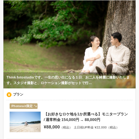
Think fotostudioです。一生の思い出になる１日、お二人を綺麗に撮影いたしま
す。スタジオ撮影と、ロケーション撮影がセットで行…
プラン
Photorait限定
【お好きなロケ地を1か所選べる】モニタープラン
/ 通常料金 154,000円 → 88,000円
¥88,000
（税込）
土日祝UP料金 ¥22,000（税込）