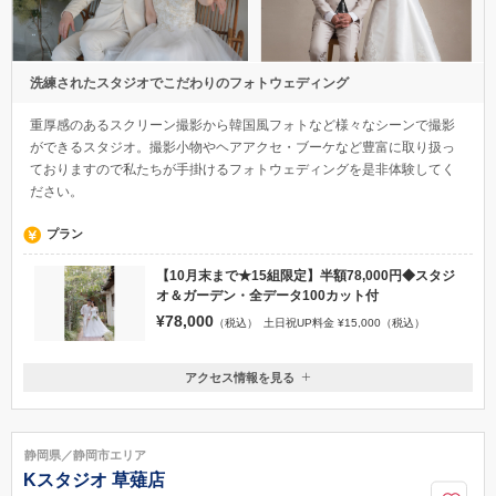
洗練されたスタジオでこだわりのフォトウェディング
重厚感のあるスクリーン撮影から韓国風フォトなど様々なシーンで撮影
ができるスタジオ。撮影小物やヘアアクセ・ブーケなど豊富に取り扱っ
ておりますので私たちが手掛けるフォトウェディングを是非体験してく
ださい。
プラン
【10月末まで★15組限定】半額78,000円◆スタジ
オ＆ガーデン・全データ100カット付
¥78,000
（税込）
土日祝UP料金 ¥15,000（税込）
アクセス情報を見る
〒430-0944
静岡県浜松市中央区田町328-2 高見ビル1階
遠州鉄道 第一通り駅から徒歩1分
静岡県／静岡市エリア
053-451-7077
Kスタジオ 草薙店