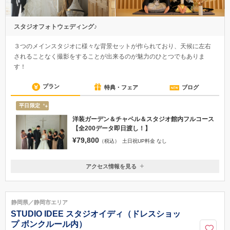
スタジオフォトウェディング♪
３つのメインスタジオに様々な背景セットが作られており、天候に左右
されることなく撮影をすることが出来るのが魅力のひとつでもありま
す！
プラン
特典・フェア
ブログ
平日限定
洋装ガーデン＆チャペル＆スタジオ館内フルコース
【全200データ即日渡し！】
¥79,800
（税込）
土日祝UP料金 なし
アクセス情報を見る
〒431-0103
静岡県浜松市中央区雄踏1₋15₋11
浜松駅からＪＲ線舞阪駅下車、遠鉄バス「西区役所前」下車徒歩5分
静岡県／静岡市エリア
0120-465-150
STUDIO IDEE スタジオイディ（ドレスショッ
プ ボンクルール内）