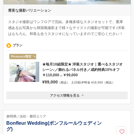
豊富な撮影バリエーション
スタジオ撮影はワンフロアで完結。多種多様なスタジオセットで、重厚
感あるお写真から韓国風撮影まで様々なテイストの撮影が可能です♪洋装
はもちろん、和装も合うスタジオになっていますのでご安心ください！
プラン
Photorait限定
★毎月10組限定★ 洋装スタジオ｜選べるスタジオ
シーン♪／飾れるパネル付き／成約特典10%オフ
￥110,000→￥99,000
¥99,000
（税込）
土日祝UP料金 ¥16,500（税込）
アクセス情報を見る
〒430-0807
静岡県浜松市中央区佐藤3丁目18-5 3F
053-482-8502
静岡県／浜松・磐田エリア
Bonfleur Wedding(ボンフルールウェディン
グ)