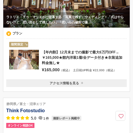
ラトリエ・ドゥ・マリエがご提案する「写真で残す」ウェディング！「式はやら
ないけど、思い出として残したい」「思い出の場所で撮…
プラン
期間限定
【年内割】12月末までの撮影で最大6万円OFF→
￥165,000★館内洋装1着/全データ付き★衣装追加
料金無し★
¥165,000
（税込）
土日祝UP料金 ¥22,000（税込）
アクセス情報を見る
〒438-0073
静岡県磐田市二之宮東4-5
磐田駅より車で5分
静岡県／富士・沼津エリア
0538-33-2222
Think Fotostudio
5.0
1
件
撮影レポート掲載中
オンライン相談OK