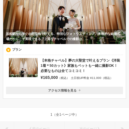
浜松駅からすぐの好立地で叶える、特別なフォトウエディング。本格的な結婚式
場だからこそ実現できる、上質なチャペルでの撮影は、…
プラン
【本格チャペル】夢の大聖堂で叶えるプラン《洋装
1着＊50カット》家族もペットも一緒に撮影OK！
必要なものは全てコミコミ！
¥165,000
（税込）
土日祝UP料金 ¥11,000（税込）
アクセス情報を見る
〒430-0929
静岡県浜松市中央区中央3丁目11-11
JR浜松駅より徒歩8分
1（全1ページ中）
053-453-6166
前のページ
次のページ