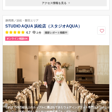
アクセス情報を見る
〒410-0892
静岡県沼津市魚町16 丸勇ビル2F
東海道線沼津駅から徒歩15分 駅前の大通りをまっすぐと港に向かって
静岡県／浜松・磐田エリア
ください。
STUDIO AQUA 浜松店（スタジオAQUA）
055-957-2020
4.7
2
件
撮影レポート掲載中
オンライン相談OK
これまで25万組以上のカップルに選ばれてきたウェディングフォト専門スタジオ
が、ついに浜松に誕生しました！結婚式場「ル・グラン…