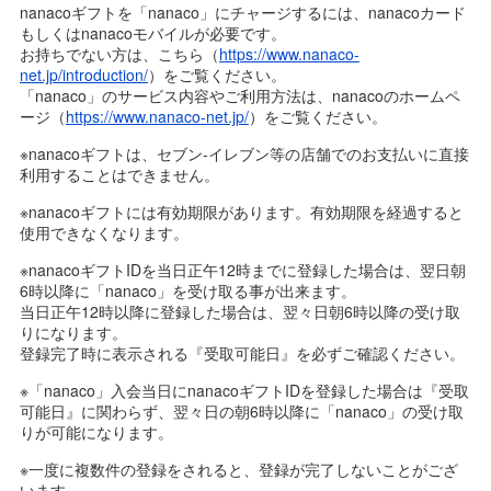
nanacoギフトを「nanaco」にチャージするには、nanacoカード
もしくはnanacoモバイルが必要です。
お持ちでない方は、こちら（
https://www.nanaco-
net.jp/introduction/
）をご覧ください。
「nanaco」のサービス内容やご利用方法は、nanacoのホームペ
ージ（
https://www.nanaco-net.jp/
）をご覧ください。
※nanacoギフトは、セブン-イレブン等の店舗でのお支払いに直接
利用することはできません。
※nanacoギフトには有効期限があります。有効期限を経過すると
使用できなくなります。
※nanacoギフトIDを当日正午12時までに登録した場合は、翌日朝
6時以降に「nanaco」を受け取る事が出来ます。
当日正午12時以降に登録した場合は、翌々日朝6時以降の受け取
りになります。
登録完了時に表示される『受取可能日』を必ずご確認ください。
※「nanaco」入会当日にnanacoギフトIDを登録した場合は『受取
可能日』に関わらず、翌々日の朝6時以降に「nanaco」の受け取
りが可能になります。
※一度に複数件の登録をされると、登録が完了しないことがござ
います。