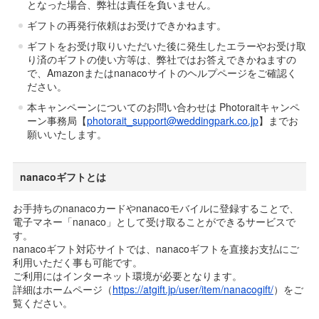
となった場合、弊社は責任を負いません。
ギフトの再発行依頼はお受けできかねます。
ギフトをお受け取りいただいた後に発生したエラーやお受け取
り済のギフトの使い方等は、弊社ではお答えできかねますの
で、Amazonまたはnanacoサイトのヘルプページをご確認く
ださい。
本キャンペーンについてのお問い合わせは Photoraitキャンペ
ーン事務局【
photorait_support@weddingpark.co.jp
】までお
願いいたします。
nanacoギフトとは
お手持ちのnanacoカードやnanacoモバイルに登録することで、
電子マネー「nanaco」として受け取ることができるサービスで
す。
nanacoギフト対応サイトでは、nanacoギフトを直接お支払にご
利用いただく事も可能です。
ご利用にはインターネット環境が必要となります。
詳細はホームページ（
https://atgift.jp/user/item/nanacogift/
）をご
覧ください。