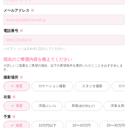
メールアドレス
※
電話番号
※
ハイフン（-）は入れずに記入してください。
現在のご希望内容を教えてください
※詳しいご提案をご希望の場合、以下の希望条件を選択いただくことをおすすめしま
す。
撮影場所
※
未定
ロケーション撮影
スタジオ撮影
ロケ
衣装
※
未定
洋装
和装
洋装＆和装
(ドレス)
(色打掛など)
予算
※
未定
10万円以下
10〜20万円
20〜30万円