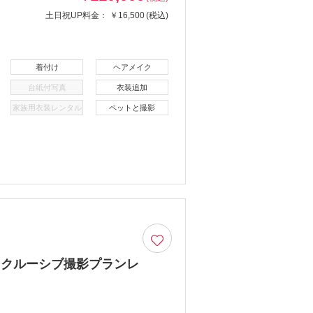
土日祝UP料金：
￥16,500
(税込)
着付け
ヘアメイク
台紙付写真
衣装追加
家族用衣装レンタル
ペットと撮影
ンクルーシブ撮影プランレ