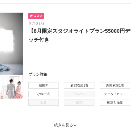
オススメ
スタジオ
【8月限定スタジオライトプラン55000円
ッチ付き
プラン詳細
撮影料
新婦衣装1着
新郎衣装1着
小物一式
アルバム
データ 5カット
会食
挙式
家族と撮影
続きを見る