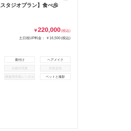
装スタジオプラン】食べ歩
220,000
￥
(税込)
土日祝UP料金：
￥16,500
(税込)
着付け
ヘアメイク
台紙付写真
衣装追加
家族用衣装レンタル
ペットと撮影