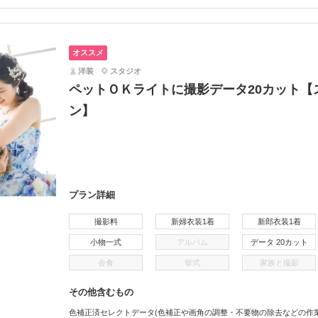
オススメ
洋装
スタジオ
ペットＯＫライトに撮影データ20カット【
ン】
プラン詳細
撮影料
新婦衣装1着
新郎衣装1着
小物一式
アルバム
データ 20カット
会食
挙式
家族と撮影
その他含むもの
色補正済セレクトデータ(色補正や画角の調整・不要物の除去などの作