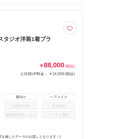
スタジオ洋装1着プラ
88,000
￥
(税込)
土日祝UP料金：
￥16,500
(税込)
着付け
ヘアメイク
台紙付写真
衣装追加
家族用衣装レンタル
ペットと撮影
業を施したデータのお渡しとなります！)