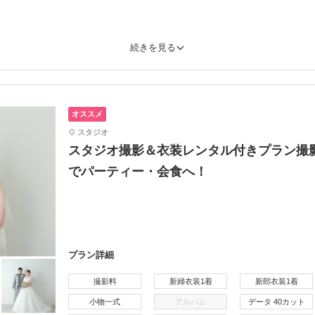
続きを見る
オススメ
スタジオ
スタジオ撮影＆衣装レンタル付きプラン撮
でパーティー・会食へ！
プラン詳細
撮影料
新婦衣装1着
新郎衣装1着
小物一式
アルバム
データ 40カット