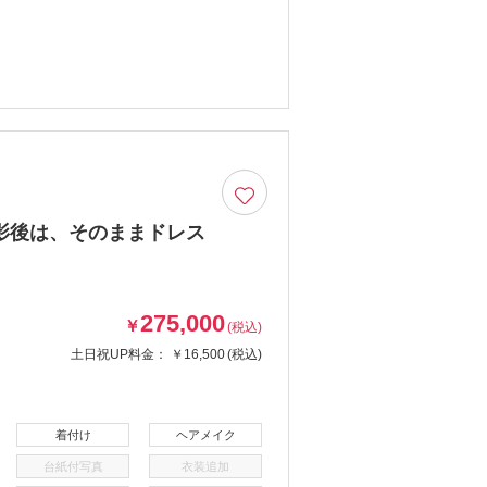
影後は、そのままドレス
275,000
￥
(税込)
土日祝UP料金：
￥16,500
(税込)
着付け
ヘアメイク
台紙付写真
衣装追加