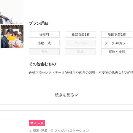
プラン詳細
撮影料
新婦衣装1着
新郎衣装1着
小物一式
アルバム
データ 40カット
会食
挙式
家族と撮影
その他含むもの
色補正済セレクトデータ(色補正や画角の調整・不要物の除去などの作
続きを見る
オススメ
和装+洋装
スタジオ+ロケーション