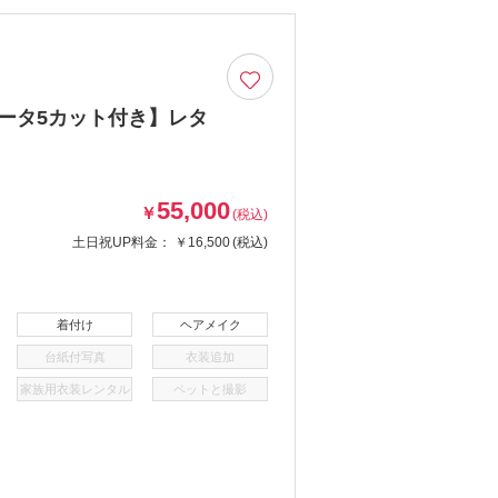
データ5カット付き】レタ
55,000
￥
(税込)
土日祝UP料金：
￥16,500
(税込)
着付け
ヘアメイク
台紙付写真
衣装追加
家族用衣装レンタル
ペットと撮影