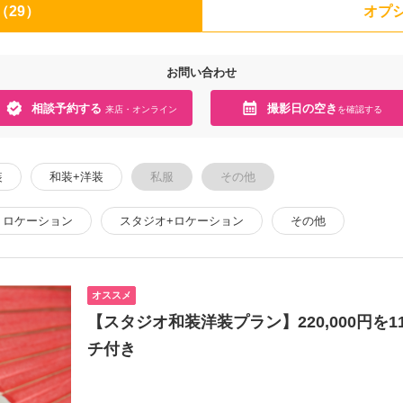
（29）
オプシ
お問い合わせ
相談予約する
撮影日の空き
来店・オンライン
を確認する
装
和装+洋装
私服
その他
ロケーション
スタジオ+ロケーション
その他
オススメ
【スタジオ和装洋装プラン】220,000円を1
チ付き