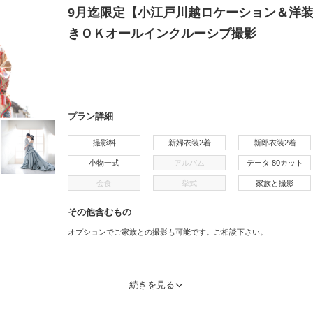
9月迄限定【小江戸川越ロケーション＆洋
きＯＫオールインクルーシブ撮影
プラン詳細
撮影料
新婦衣装2着
新郎衣装2着
小物一式
アルバム
データ 80カット
会食
挙式
家族と撮影
その他含むもの
オプションでご家族との撮影も可能です。ご相談下さい。
続きを見る