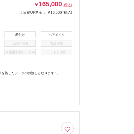
165,000
￥
(税込)
土日祝UP料金：
￥16,500
(税込)
着付け
ヘアメイク
台紙付写真
衣装追加
家族用衣装レンタル
ペットと撮影
業を施したデータのお渡しとなります！)