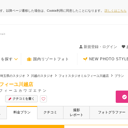
ます。以降ページ遷移した場合は、Cookie利用に同意したことになります。
詳しくはこちら
ait
ィングの決め手が見つかるクチコミサイト-Photorait
新規登録・ログイン
トを探す
国内リゾートフォト
NEW PHOTO STYL
埼玉県のスタジオ
川越のスタジオ
フォトスタジオミルフィーユ川越店
プラン
フィーユ川越店
フィーユカワゴエテン
クチコミを書く
撮影
・
料金プラン
クチコミ
フォトグラファー
ー
レポート