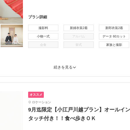
プラン詳細
撮影料
新婦衣装2着
新郎衣装2着
小物一式
アルバム
データ 60カット
会食
挙式
家族と撮影
続きを見る
オススメ
ロケーション
9月迄限定【小江戸川越プラン】オールイ
タッチ付き！！食べ歩きＯＫ