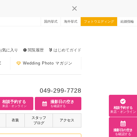
国内挙式
海外挙式
フォトウエディング
結婚指輪
お気に入り
閲覧履歴
はじめてガイド
E
Wedding Photo マガジン
049-299-7728
相談予約する
撮影日の空き
来店・オンライン
を確認する
相談予約する
来店・オンライン
スタッフ
衣装
アクセス
ブログ
撮影日の空き
を確認する