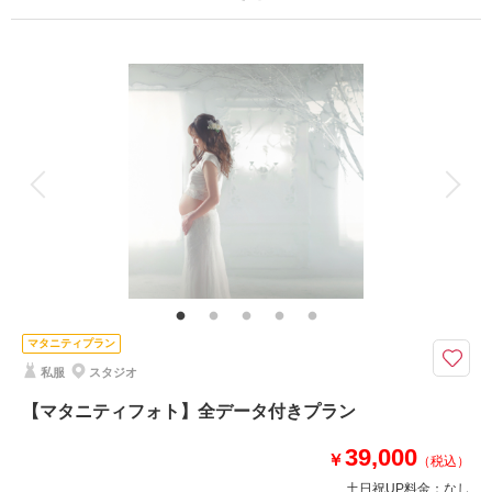
プラン詳細
撮影料
新婦衣装1着
新郎衣装
着付け
ヘアメイク
小物一式
アルバム
データ 40 カット
台紙付写真
衣装追加
会食
挙式
家族と撮影
家族用衣装レンタル
ペットと撮影
その他含むもの
アクセサリー・撮影小物一式
今の自分を残したい、いつもよりきれいな自分を楽しんでください
「自分へのご褒美」や「記念日」など。たくさんある衣裳からこだわりの1
マタニティプラン
着を選び、プロのヘアメイクでより美しくなった姿をプロのカメラマンのこ
私服
スタジオ
だわりのライティングと撮影技術でさらに美しくなったこだわりフォト。
スタジオや衣装等のご見学も可能です。
【マタニティフォト】全データ付きプラン
※2着プラン有
39,000
￥
（税込）
土日祝UP料金：
なし