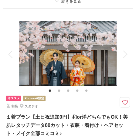
撮影場所：
オレンジスタジオNAGOYA
（愛知）
適用条件：
2026/7/31までに撮影を実施される方・ご予約時に当プランをお申込み
ください
プラン詳細
撮影料
新婦衣装1着
新郎衣装1着
相談予約する
撮影日の空き
来店・オンライン
を確認する
着付け
ヘアメイク
小物一式
アルバム
データ 80 カット
台紙付写真
衣装追加
会食
挙式
家族と撮影
家族用衣装レンタル
ペットと撮影
その他含むもの
ブーケ・アクセサリー、撮影小物一式、美肌レタッチ
≪Photorait限定≫条件クリアで１万円OFF★お得に撮りたい方は詳細をチ
オススメ
Photorait限定
ェック！16種のスタジオから撮影シーンが選べる◎
和装
スタジオ
撮影場所は全16種類から1シーン指定OK◎
１着プラン【土日祝追加0円】和or洋どちらでもOK！美
その他おまかせで+1シーンお撮りします
肌レタッチデータ80カット・衣装・着付け・ヘアセッ
◆Photoraitからのお申込みで表示価格より１万円OFFのチャンス◆
ト・メイク全部コミコミ♪