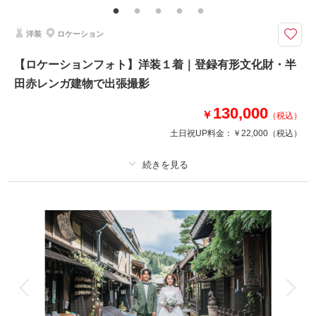
国の文化財にも指定されている「川上家別邸」で撮影も可｜岐阜｜サクラヒ
ルズ
洋装
ロケーション
木曽川の雄大な景色が眺められる広大な敷地での撮影は、春は桜、その後の
新緑も美しく、秋は紅葉と四季折々の景色とともに撮影ができるスポット。
【ロケーションフォト】洋装１着｜登録有形文化財・半
国の文化財だけでなく大正時代の迎賓館を部分移築した本館など魅力あふれ
田赤レンガ建物で出張撮影
るスポットは
文化財使用料22,000円込み
130,000
￥
（税込）
土日祝UP料金：
￥22,000
（税込）
相談予約する
撮影日の空き
来店・オンライン
を確認する
プラン詳細
撮影料
新婦衣装1着
新郎衣装1着
着付け
ヘアメイク
小物一式
アルバム
データ 50 カット
台紙付写真
衣装追加
会食
挙式
家族と撮影
家族用衣装レンタル
ペットと撮影