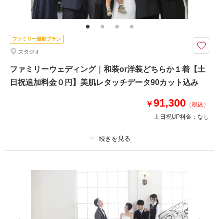
ブーケ・アクセサリー・撮影小物一式・美肌レタッチ
≪土日祝追加料0円≫おふたりの晴れ姿と一緒にペットさんとの撮影もした
い方へ！
ファミリー撮影プラン
洋装か和装どちらか１着
スタジオ
衣装や着付け、ヘアセット、メイク、撮影データ込み！さらに納品データは
すべて美肌レタッチ付★
ファミリーウェディング｜和装or洋装どちらか１着【土
撮影場所は全16種類から1シーン指定OK◎
日祝追加料金０円】美肌レタッチデータ90カット込み
その他おまかせで+1シーンお撮りします
※ペット撮影には諸条件有り。詳しくはお問い合わせください
91,300
￥
（税込）
土日祝UP料金：
なし
このプランで撮影可能な撮影レポート
撮影日：
2024年11月21日
撮影場所：
オレンジスタジオ
（愛知）
プラン詳細
撮影料
新婦衣装1着
新郎衣装1着
着付け
ヘアメイク
小物一式
アルバム
データ 90 カット
台紙付写真
相談予約する
撮影日の空き
来店・オンライン
を確認する
衣装追加
会食
挙式