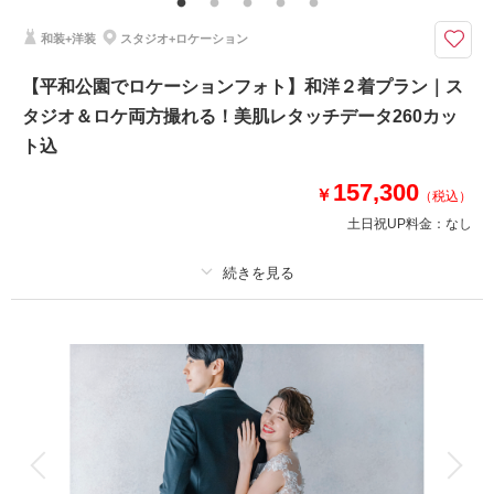
内スタジオ両方で撮れる！
和装+洋装
スタジオ+ロケーション
洋装（新郎新婦各１着）・ヘアセット・メイク・撮影データ込み！さらに納
品データはすべて美肌レタッチ付★
【平和公園でロケーションフォト】和洋２着プラン｜ス
公園でのロケーションフォトとスタジオ撮影が両方楽しめる！
タジオ＆ロケ両方撮れる！美肌レタッチデータ260カッ
スタジオでの撮影場所は全16種類から1シーン指定OK◎
その他おまかせで+1シーンお撮りします
ト込
157,300
￥
（税込）
相談予約する
撮影日の空き
来店・オンライン
を確認する
土日祝UP料金：
なし
プラン詳細
撮影料
新婦衣装2着
新郎衣装2着
着付け
ヘアメイク
小物一式
アルバム
データ 260 カット
台紙付写真
衣装追加
会食
挙式
家族と撮影
家族用衣装レンタル
ペットと撮影