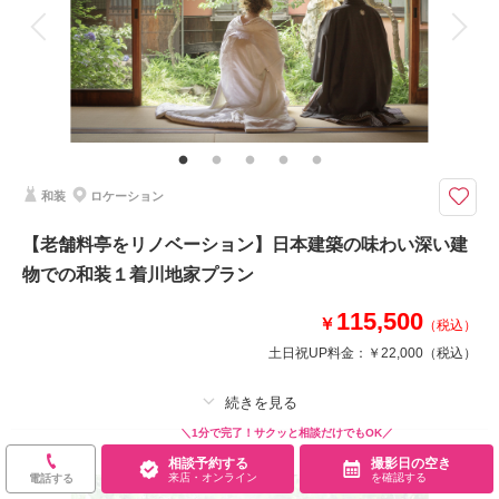
衣装追加
会食
挙式
家族と撮影
家族用衣装レンタル
ペットと撮影
その他含むもの
古い町並みへの出張料
和装も映える髙山での撮影
飛騨高山の観光名所「古い町並み」にある創業250年の老舗旅館を改装した
和装
ロケーション
結婚式場「NAGASE」を拠点にロケーション撮影を行います。館外に一歩
踏み出せばそこは古い町並み。観光地を活用した撮影を楽しめます。
【老舗料亭をリノベーション】日本建築の味わい深い建
【出張料金】
物での和装１着川地家プラン
中橋・並木・古い町並み：各5,500円
115,500
￥
（税込）
相談予約する
撮影日の空き
土日祝UP料金：
￥22,000
（税込）
来店・オンライン
を確認する
＼1分で完了！サクッと相談だけでもOK／
プラン詳細
相談予約する
撮影日の空き
来店・オンライン
を確認する
電話する
撮影料
新婦衣装1着
新郎衣装1着