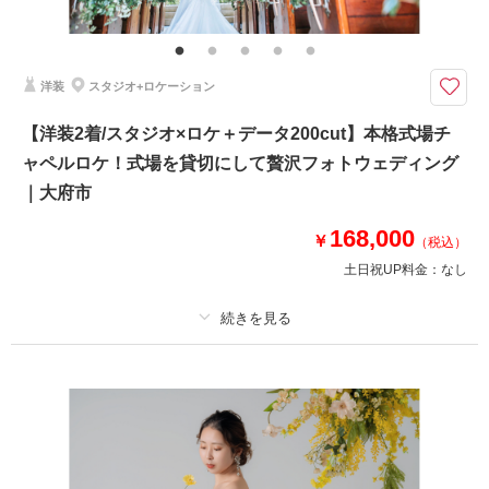
事前の衣装試着＆ヘアメイク打合せ＆写真打合せ
海と和建築が徒歩圏内！
実際に使用されていた古民家での和装と海での洋装。移動がネックなロケー
洋装
スタジオ+ロケーション
ション撮影がオレンジロケならシームレスに撮影が可能！
【洋装2着/スタジオ×ロケ＋データ200cut】本格式場チ
ャペルロケ！式場を貸切にして贅沢フォトウェディング
相談予約する
撮影日の空き
来店・オンライン
を確認する
｜大府市
168,000
￥
（税込）
土日祝UP料金：
なし
プラン詳細
撮影料
新婦衣装2着
新郎衣装2着
着付け
ヘアメイク
小物一式
アルバム
データ 200 カット
台紙付写真