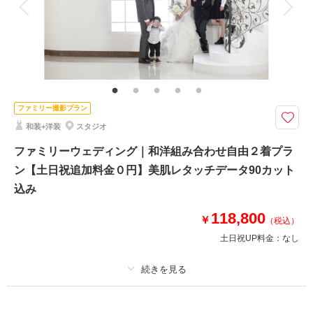
家族と撮影
家族用衣装レンタル
ペットと撮影
その他含むもの
ブーケ・アクセサリー・撮影小物一式・美肌レタッチ
家族写真も撮りたい！という方へ≫ご家族の衣装・着付けヘアセットなどの
追加アレンジＯＫ
ファミリー撮影プラン
洋装か和装どちらか１着をセレクト
和装+洋装
スタジオ
衣装や着付け、ヘアセット、メイク、撮影データ込み！さらに納品データは
すべて美肌レタッチ付★
ファミリーウェディング｜和洋組み合わせ自由２着プラ
撮影場所は全16種類から1シーン指定OK◎
ン【土日祝追加料金０円】美肌レタッチデータ90カット
その他おまかせで+1シーンお撮りします
込み
※新郎新婦様以外の支度や衣装レンタルは別途料金
118,800
￥
（税込）
このプランで撮影可能な撮影レポート
土日祝UP料金：
なし
撮影日：
2025年10月30日
撮影場所：
オレンジスタジオNAGOYA
（愛知）
プラン詳細