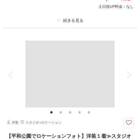
撮影日：
2024年2月23日
土日祝UP料金：
なし
撮影場所：
オレンジスタジオ
（愛知）
プラン詳細
相談予約する
撮影日の空き
撮影料
新婦衣装3着
新郎衣装3着
来店・オンライン
を確認する
着付け
ヘアメイク
小物一式
アルバム
データ 180 カット
台紙付写真
衣装追加
会食
挙式
家族と撮影
家族用衣装レンタル
ペットと撮影
その他含むもの
アクセサリー・撮影小物一式・美肌レタッチ・スタイルレタッチ・12カッ
トアルバム
迷っている方必見！全データとアルバムが付いたお得プラン
洋装
スタジオ+ロケーション
せっかく写真を撮って頂いたので、ぜひ形にしていただきたいです♪
180カットデータの中から、12カットを選んでアルバムを作成いたします
【平和公園でロケーションフォト】洋装１着≫スタジオ