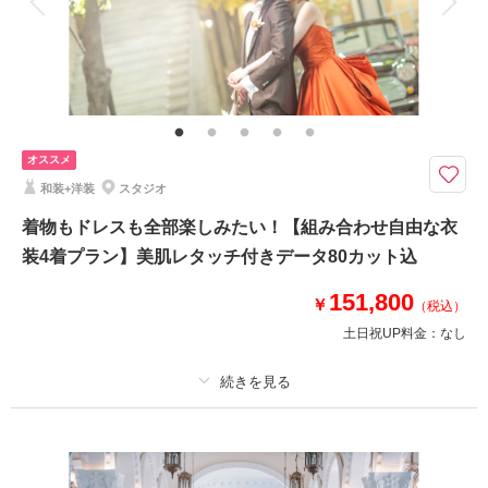
来店・オンライン
を確認する
家族と撮影
家族用衣装レンタル
ペットと撮影
その他含むもの
ブーケ、アクセサリー、撮影小物一式、美肌レタッチ
先着順の為ご予約はお早めに！16種のスタジオから撮影シーンが選べる◎
洋装か和装から３着をセレクト。
オススメ
衣装や着付け、ヘアセット、メイク、撮影データ込み！さらに納品データは
和装+洋装
スタジオ
すべて美肌レタッチ付★
撮影場所は全16種類から3シーン指定OK◎
着物もドレスも全部楽しみたい！【組み合わせ自由な衣
その他おまかせで+3シーンお撮りします
装4着プラン】美肌レタッチ付きデータ80カット込
撮影シーン指定やデータ増量オプションなども有
151,800
￥
（税込）
このプランで撮影可能な撮影レポート
土日祝UP料金：
なし
撮影日：
2024年7月26日
撮影場所：
オレンジスタジオ
（愛知）
プラン詳細
撮影料
新婦衣装4着
新郎衣装4着