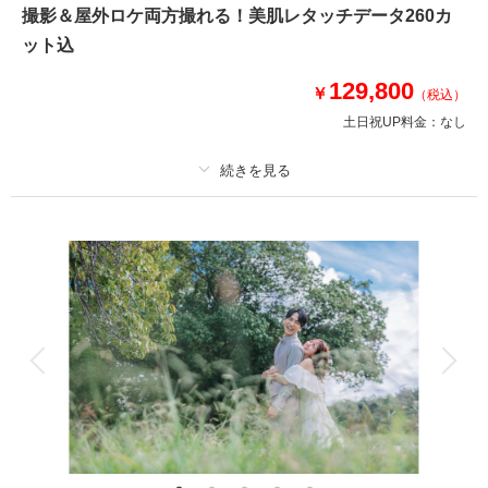
撮影＆屋外ロケ両方撮れる！美肌レタッチデータ260カ
このプランで撮影可能な撮影レポート
ット込
撮影日：
2025年4月14日
129,800
￥
撮影場所：
オレンジスタジオ
（愛知）
（税込）
土日祝UP料金：
なし
プラン詳細
相談予約する
撮影日の空き
来店・オンライン
を確認する
撮影料
新婦衣装1着
新郎衣装1着
着付け
ヘアメイク
小物一式
アルバム
データ 260 カット
台紙付写真
衣装追加
会食
挙式
家族と撮影
家族用衣装レンタル
ペットと撮影
その他含むもの
ブーケ・アクセサリー・撮影小物一式・美肌レタッチ
≪土日祝追加料0円≫緑あふれる平和公園でロケションフォト＋大規模な屋