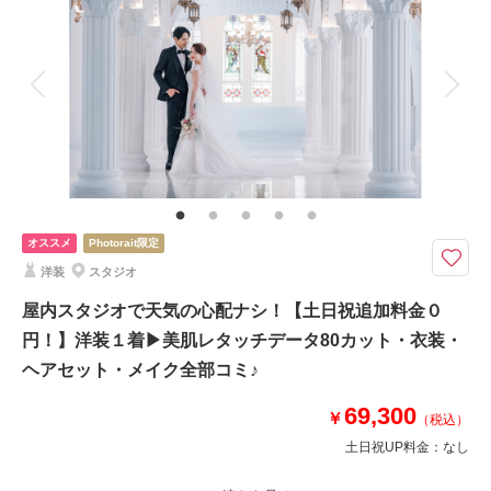
着付け
ヘアメイク
小物一式
相談予約する
撮影日の空き
アルバム
来店・オンライン
データ 80 カット
を確認する
台紙付写真
衣装追加
会食
挙式
家族と撮影
家族用衣装レンタル
ペットと撮影
その他含むもの
ブーケ・アクセサリー・撮影小物一式・美肌レタッチ
≪土日祝追加料0円≫16種のスタジオから撮影シーンが選べる▶２日間に分
けて撮影をするので着なれない衣装や撮影でも安心◎
オススメ
Photorait限定
洋装か和装から４着をセレクト。
洋装
スタジオ
衣装や着付け、ヘアセット、メイク、撮影データ込み！さらに納品データは
すべて美肌レタッチ付★
屋内スタジオで天気の心配ナシ！【土日祝追加料金０
撮影場所は全16種類から4シーン指定OK◎
円！】洋装１着▶美肌レタッチデータ80カット・衣装・
その他おまかせで+4シーンお撮りします
ヘアセット・メイク全部コミ♪
撮影シーン指定やデータ増量オプションなども有
69,300
￥
（税込）
このプランで撮影可能な撮影レポート
土日祝UP料金：
なし
撮影日：
2025年7月12日