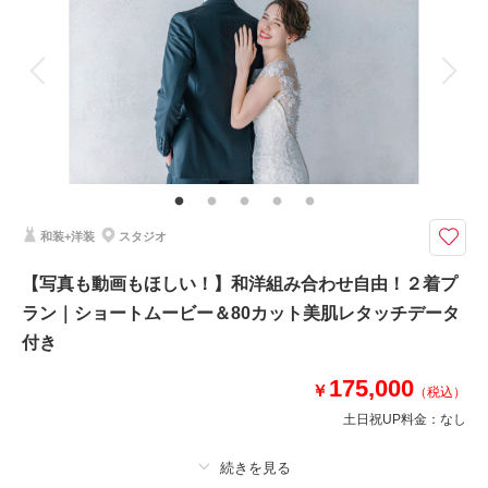
アルバム
データ 80 カット
台紙付写真
衣装追加
会食
挙式
家族と撮影
家族用衣装レンタル
ペットと撮影
その他含むもの
動画（1-2分）、ブーケ・アクセサリー・撮影小物一式・美肌レタッチ
結婚式準備のカップル様はオープニングムービーなどにも◎写真データは美
肌レタッチ付きですぐに使える！
和装+洋装
スタジオ
撮影中の風景をダイジェスト版でまとめたウェディングフォトムービー
（１〜２分）と、撮影データ80カットがセットになったプランです。衣装
【写真も動画もほしい！】和洋組み合わせ自由！２着プ
や美容も入っている安心のオールインパック◎
ラン｜ショートムービー＆80カット美肌レタッチデータ
結婚式の準備をされている方にはオープニングムービーとしてもお使いいた
だけます♪
付き
175,000
￥
（税込）
相談予約する
撮影日の空き
来店・オンライン
を確認する
土日祝UP料金：
なし