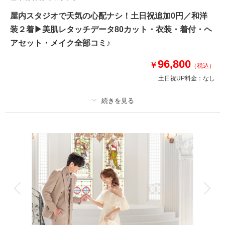
屋内スタジオで天気の心配ナシ！土日祝追加0円／和洋
装２着▶美肌レタッチデータ80カット・衣装・着付・ヘ
アセット・メイク全部コミ♪
96,800
￥
（税込）
土日祝UP料金：
なし
適用条件：
2026/7/31までに撮影を実施される方・ご予約時に当プランをお申込み
ください
プラン詳細
撮影料
新婦衣装2着
新郎衣装2着
着付け
ヘアメイク
小物一式
アルバム
データ 80 カット
台紙付写真
衣装追加
会食
挙式
家族と撮影
家族用衣装レンタル
ペットと撮影