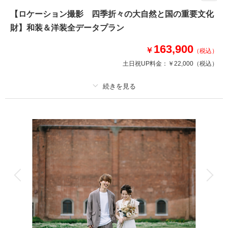
たりの一日を明るく彩ります。
【ロケーション撮影 四季折々の大自然と国の重要文化
財】和装＆洋装全データプラン
※お支度場所（創寫舘鶴舞スタジオorオレンジスタジオ）から撮影場所まで
はご自身でご移動いただきます
163,900
※夜間撮影など営業時間外の場合は別途料金
￥
（税込）
土日祝UP料金：
￥22,000
（税込）
相談予約する
撮影日の空き
来店・オンライン
を確認する
プラン詳細
撮影料
新婦衣装2着
新郎衣装2着
着付け
ヘアメイク
小物一式
アルバム
データ 100 カット
台紙付写真
衣装追加
会食
挙式
家族と撮影
家族用衣装レンタル
ペットと撮影
その他含むもの
重要文化財使用料