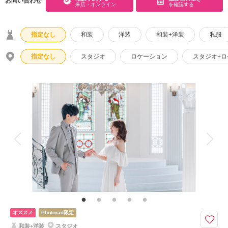
お問い合わせ
来店・オンライン
を確認する
こだわりポイント
指定なし
和装
洋装
和装+洋装
私服
指定なし
スタジオ
ロケーション
スタジオ+
豊富な色打掛・着物
マタニティフォト
ペットと撮影
家族・友人と撮影
チャペルでの撮影
ソロウエディング
スタジオでの撮影
動画の作成
海での撮影
庭園での撮影
衣装の試着
オススメ
Photorait限定
持ち込み衣装
和装+洋装
スタジオ