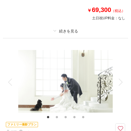
1.平日に撮影で5,000円OFF
2.平日に衣装下見で5,000円OFF
69,300
￥
（税込）
土日祝UP料金：
なし
このプランで撮影可能な撮影レポート
撮影日：
2025年11月2日
適用条件：
2026/7/31までに撮影を実施される方・ご予約時に当プランをお申込み
撮影場所：
オレンジスタジオNAGOYA
（愛知）
ください
プラン詳細
撮影料
新婦衣装1着
新郎衣装1着
着付け
ヘアメイク
小物一式
相談予約する
撮影日の空き
来店・オンライン
を確認する
アルバム
データ 80 カット
台紙付写真
衣装追加
会食
挙式
家族と撮影
家族用衣装レンタル
ペットと撮影
その他含むもの
ブーケ・アクセサリー、撮影小物一式、美肌レタッチ
≪Photorait限定≫条件クリアで１万円OFF★お得に撮りたい方は詳細をチ
ファミリー撮影プラン
ェック！16種のスタジオから撮影シーンが選べる◎