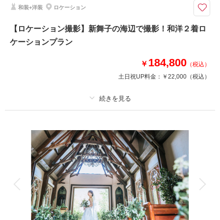
和装+洋装
ロケーション
ーム！貸切会場だからゲストの呼びやすさも◎
【式場ロケのみの撮影も承ります】スタジオでの撮影と大聖堂型のチャペル
【ロケーション撮影】新舞子の海辺で撮影！和洋２着ロ
での撮影プラン♪<1>グループ内の式場なので案内もスムーズ<2>本格的なチ
ケーションプラン
ャペルで叶える結婚式の様なウェディングフォト<3>目の前に広がる海での
ロケーションも楽しめる♪
184,800
￥
（税込）
土日祝UP料金：
￥22,000
（税込）
相談予約する
撮影日の空き
来店・オンライン
を確認する
プラン詳細
撮影料
新婦衣装2着
新郎衣装2着
着付け
ヘアメイク
小物一式
アルバム
データ 80 カット
台紙付写真
衣装追加
会食
挙式
家族と撮影
家族用衣装レンタル
ペットと撮影
その他含むもの