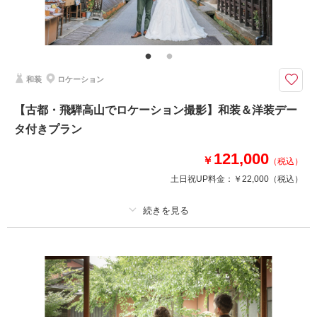
明治時代の情緒に包まれながら「半田赤レンガ建物」で出張ロケーションフ
ォト撮影が叶います
明治時代に建てられたレンガ建造物としては、日本で五本の指に入る規模を
誇る「半田赤レンガ建物」で出張ロケーションフォト撮影が叶います。明治
時代の情緒あふれるスポットでの開放的な撮影を楽しみましょう。
和装
ロケーション
※現地までは自家用車にてご移動いただきます
【古都・飛騨高山でロケーション撮影】和装＆洋装デー
タ付きプラン
相談予約する
撮影日の空き
来店・オンライン
を確認する
121,000
￥
（税込）
土日祝UP料金：
￥22,000
（税込）
プラン詳細
撮影料
新婦衣装1着
新郎衣装1着
着付け
ヘアメイク
小物一式
アルバム
データ 50 カット
台紙付写真