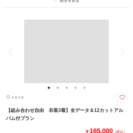
撮影日：
2026年4月9日
撮影場所：
プラン詳細
オレンジスタジオNAGOYA
（愛知）
撮影料
新婦衣装2着
新郎衣装2着
着付け
ヘアメイク
小物一式
アルバム 12 P
データ 80 カット
台紙付写真
相談予約する
撮影日の空き
衣装追加
会食
挙式
来店・オンライン
を確認する
家族と撮影
家族用衣装レンタル
ペットと撮影
その他含むもの
ブーケ・アクセサリー・撮影小物一式・美肌レタッチ・スタイルレタッチ・
１２カットアルバム
いろんなロケーションで撮影しましょう♪
スタジオ
和洋２着プランに12カットのアルバムをプラスしたプラン！
形にも残して頂けるプランになっております◎
【組み合わせ自由 衣装3着】全データ＆12カットアル
バム付プラン
このプランで撮影可能な撮影レポート
165,000
￥
（税込）