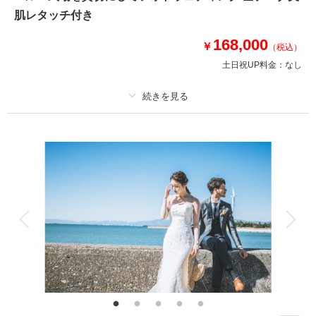
肌レタッチ付き
相談予約する
撮影日の空き
来店・オンライン
を確認する
168,000
￥
（税込）
土日祝UP料金：
なし
プラン詳細
撮影料
新婦衣装2着
新郎衣装2着
着付け
ヘアメイク
小物一式
アルバム
データ 200 カット
台紙付写真
衣装追加
会食
挙式
家族と撮影
家族用衣装レンタル
ペットと撮影
その他含むもの
番傘やブーケなどの撮影アイテム・式場ロケ時のお支度部屋や待合スペー
ス、付帯設備やディスプレイ
<グループ内式場だから案内もスムーズで安心>洋装200cutの大満足ボリュ