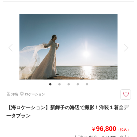
プラン詳細
撮影料
新婦衣装2着
新郎衣装2着
着付け
ヘアメイク
小物一式
アルバム
データ 80 カット
台紙付写真
衣装追加
会食
挙式
家族と撮影
家族用衣装レンタル
ペットと撮影
その他含むもの
動画（1-2分）、ブーケ・アクセサリー・撮影小物一式・美肌レタッチ
動画もほしい！というカップル様★撮影中の思い出をショートムービーでよ
り鮮明に。
洋装
ロケーション
撮影中の様子をダイジェスト版でまとめたウェディングフォトムービー
（１〜２分）と、美肌レタッチ付きデータ80カットがセットになったプラ
【海ロケーション】新舞子の海辺で撮影！洋装１着全デ
ンです。
ータプラン
結婚式の準備をされている方にはオープニングムービーとしてもお使いいた
だけます♪
96,800
￥
（税込）