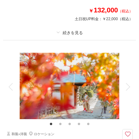
132,000
￥
（税込）
このプランで撮影可能な撮影レポート
土日祝UP料金：
￥22,000
（税込）
撮影日：
2026年5月30日
撮影場所：
オレンジスタジオNAGOYA
（愛知）
プラン詳細
撮影料
新婦衣装1着
新郎衣装1着
着付け
ヘアメイク
小物一式
相談予約する
撮影日の空き
来店・オンライン
を確認する
アルバム
データ 150 カット
台紙付写真
衣装追加
会食
挙式
家族と撮影
家族用衣装レンタル
ペットと撮影
その他含むもの
ブーケ・アクセサリー・撮影小物一式・美肌レタッチ
人気ロケ地で撮る！洋装１着ロケプラン≫衣装・ヘアセット・メイク・美肌
レタッチデータ150カット コミコミプラン
和装+洋装
ロケーション
観覧車と港の景色が広がる開放的なロケーション。遊び心あふれる空間がふ