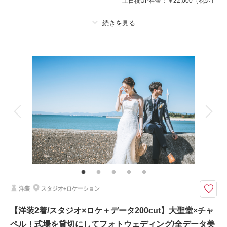
土日祝UP料金：
￥22,000
（税込）
相談予約する
撮影日の空き
来店・オンライン
を確認する
プラン詳細
撮影料
新婦衣装1着
新郎衣装1着
着付け
ヘアメイク
小物一式
アルバム
データ 50 カット
台紙付写真
衣装追加
会食
挙式
家族と撮影
家族用衣装レンタル
ペットと撮影
その他含むもの
事前の衣装試着＆ヘアメイク打合せ＆写真打合せ
海が目の前の結婚式場を利用しての撮影は着替えも待ち時間も楽々！
新舞子の海でウェディングフォト撮影。昼のキラキラした海はもちろん、新
洋装
スタジオ+ロケーション
舞子は夕日もきれいでおススメです。
結婚式場のチャペルやガーデンでの撮影も可能で、もちろんメイクルームも
【洋装2着/スタジオ×ロケ＋データ200cut】大聖堂×チャ
使えるので移動無しで幅広い撮影を楽しめます。
ペル！式場を貸切にしてフォトウェディング/全データ美