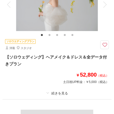
衣装追加
会食
挙式
家族と撮影
家族用衣装レンタル
ペットと撮影
その他含むもの
番傘やブーケなどの撮影アイテム・式場ロケ時のお支度部屋や待合スペー
ス、チャペル装花などの付帯設備やディスプレイ
<グループ内式場だから案内もスムーズで安心>洋装200cutの大満足ボリュ
ソロウエディングプラン
ーム！貸切会場だからゲストの呼びやすさも◎
洋装
スタジオ
【スタジオ＆式場ロケ】ナチュラルガーデンに癒やされるチャペルでの撮影
と併設するスタジオ内での撮影プラン♪<1>グループ内式場だから案内もス
【ソロウェディング】ヘアメイク＆ドレス＆全データ付
ムーズで安心<2>本格的なチャペルで叶える結婚式の様なウェディングフォ
きプラン
ト
52,800
￥
（税込）
土日祝UP料金：
￥5,000
（税込）
相談予約する
撮影日の空き
来店・オンライン
を確認する
プラン詳細
撮影料
新婦衣装1着
新郎衣装