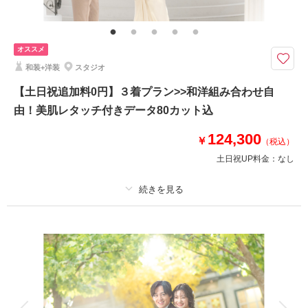
その他含むもの
ブーケ・アクセサリー・撮影小物一式・美肌レタッチ
≪Photorait限定≫条件クリアで１万円OFF★お得に撮りたい方は詳細をチ
オススメ
ェック！16種のスタジオから撮影シーンが選べる◎
和装+洋装
スタジオ
撮影場所は全16種類から2シーン指定OK◎
【土日祝追加料0円】３着プラン>>和洋組み合わせ自
その他おまかせで+2シーンお撮りします
由！美肌レタッチ付きデータ80カット込
◆Photoraitからのお申込みで表示価格より１万円OFFのチャンス◆
124,300
1.平日に撮影で5,000円OFF
￥
（税込）
2.平日に衣装下見で5,000円OFF
土日祝UP料金：
なし
このプランで撮影可能な撮影レポート
撮影日：
2026年3月1日
プラン詳細
撮影場所：
オレンジスタジオNAGOYA
（愛知）
撮影料
新婦衣装3着
新郎衣装3着
着付け
ヘアメイク
小物一式
アルバム
データ 80 カット
台紙付写真
衣装追加
会食
挙式
相談予約する
撮影日の空き