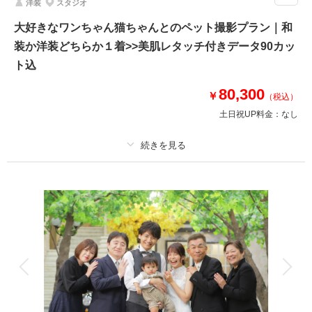
洋装
スタジオ
撮影場所は全16種類から1シーン指定OK◎
大好きなワンちゃん猫ちゃんとのペット撮影プラン｜和
その他おまかせで+1シーンお撮りします
装か洋装どちらか１着>>美肌レタッチ付きデータ90カッ
◆Photoraitからのお申込みで表示価格より１万円OFFのチャンス◆
ト込
1.平日に撮影で5,000円OFF
2.平日に衣装下見で5,000円OFF
80,300
￥
（税込）
土日祝UP料金：
なし
このプランで撮影可能な撮影レポート
撮影日：
2026年1月25日
撮影場所：
オレンジスタジオNAGOYA
（愛知）
プラン詳細
撮影料
新婦衣装1着
新郎衣装1着
着付け
ヘアメイク
小物一式
アルバム
データ 90 カット
台紙付写真
相談予約する
撮影日の空き
来店・オンライン
を確認する
衣装追加
会食
挙式
家族と撮影
家族用衣装レンタル
ペットと撮影
その他含むもの