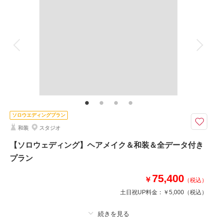
着付け
ヘアメイク
小物一式
アルバム
データ 40 カット
台紙付写真
衣装追加
会食
挙式
家族と撮影
家族用衣装レンタル
ペットと撮影
その他含むもの
ブーケ・アクセサリー・撮影小物一式
今の自分を残したい、いつもよりきれいな自分を楽しんでください
「自分へのご褒美」や「記念日」など。たくさんある衣裳からこだわりの1
ソロウエディングプラン
着を選び、プロのヘアメイクでより美しくなった姿をプロのカメラマンのこ
和装
スタジオ
だわりのライティングと撮影技術でさらに美しくなったこだわりフォト。
スタジオや衣装等のご見学も可能です。
【ソロウェディング】ヘアメイク＆和装＆全データ付き
※2着プラン有
プラン
75,400
￥
（税込）
相談予約する
撮影日の空き
来店・オンライン
を確認する
土日祝UP料金：
￥5,000
（税込）