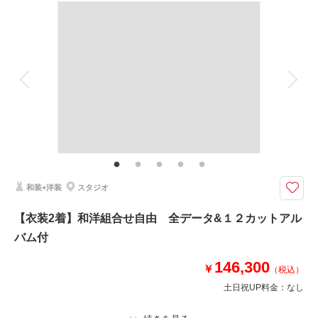
撮影料
新婦衣装2着
新郎衣装2着
着付け
ヘアメイク
小物一式
相談予約する
撮影日の空き
来店・オンライン
を確認する
アルバム
データ 90 カット
台紙付写真
衣装追加
会食
挙式
家族と撮影
家族用衣装レンタル
ペットと撮影
その他含むもの
ブーケ・アクセサリー・撮影小物一式・美肌レタッチ
せっかくの記念だから家族写真も撮りたい！という方へ≫ご家族の衣装・着
付けヘアセットなどの追加アレンジＯＫ
和装+洋装
スタジオ
洋装か和装から２着をセレクト。
衣装や着付け、ヘアセット、メイク、撮影データ込み！さらに納品データは
【衣装2着】和洋組合せ自由 全データ&１２カットアル
すべて美肌レタッチ付★
バム付
撮影場所は全16種類から2シーン指定OK◎
その他おまかせで+2シーンお撮りします
146,300
※新郎新婦様以外の支度や衣装レンタルは別途料金
￥
（税込）
土日祝UP料金：
なし
このプランで撮影可能な撮影レポート