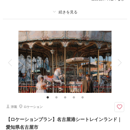
相談予約する
撮影日の空き
来店・オンライン
を確認する
プラン詳細
撮影料
新婦衣装1着
新郎衣装
着付け
ヘアメイク
小物一式
アルバム
データ 40 カット
台紙付写真
衣装追加
会食
挙式
家族と撮影
家族用衣装レンタル
ペットと撮影
その他含むもの
マタニティ衣装。 オプションにてヘアメイク可。
女性フォトグラファー指名可能。今しか残せない「家族写真」を。
妊婦期間という大切な時間を切り取るマタニティフォト。ママと家族の大切
洋装
ロケーション
な瞬間を撮影しましょう。女性カメラマン指名可。おしゃれなマタニティ衣
裳・小物もご用意しております。小物や写真の持ち込みもOK。
【ロケーションプラン】名古屋港シートレインランド｜
愛知県名古屋市
マタニティ衣装＆私服の2着プラン等もございます。