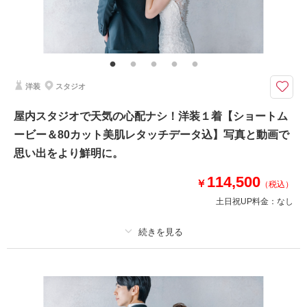
その他含むもの
ブーケ・アクセサリー・撮影小物一式・美肌レタッチ
土日祝追加料0円▶緑あふれる平和公園でロケフォト＋大規模な撮影スタジ
オ両方撮れる！
洋装
スタジオ
和装＆洋装２着プラン
衣装・着付け・ヘアセット・メイク・撮影データ込み！さらにデータは全て
屋内スタジオで天気の心配ナシ！洋装１着【ショートム
美肌レタッチ付★
ービー＆80カット美肌レタッチデータ込】写真と動画で
公園でのロケーションフォトとスタジオ撮影が両方楽しめる！
スタジオ撮影場所は全16種類から2シーン指定OK◎
思い出をより鮮明に。
その他おまかせで+2シーンお撮りします
114,500
￥
（税込）
土日祝UP料金：
なし
相談予約する
撮影日の空き
来店・オンライン
を確認する
プラン詳細
撮影料
新婦衣装1着
新郎衣装1着
着付け
ヘアメイク
小物一式