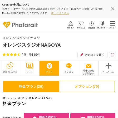
Cookieの利用について
当サイトはサービス向上のためCookieを利用しています。以降ページ遷移した場合は、
Cookie利用に同意したことになります。
詳しくはこちら
オレンジスタジオナゴヤ
オレンジスタジオNAGOYA
4.5
119
件
クチコミを書く
資料請求
選ばれる理由
フォト
プラン
クチコミ
もっと見る
お問合せ
撮影レポート
フォトグラファー
料金プラン(28)
オプション(70)
衣装
ムービー
オレンジスタジオNAGOYAの
オプション
ブログ
料金プラン
アクセス/TEL
スタジオトップ
相談予約する
撮影日の空き